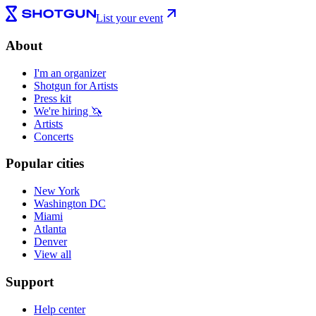
List your event
About
I'm an organizer
Shotgun for Artists
Press kit
We're hiring 🦄
Artists
Concerts
Popular cities
New York
Washington DC
Miami
Atlanta
Denver
View all
Support
Help center