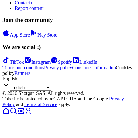
Contact us
Report content
Join the community
App Store
Play Store
We are social :)
TikTok
Instagram
Spotify
LinkedIn
Terms and conditions
Privacy policy
Consumer information
Cookies
policy
Partners
English
© 2026 Shotgun SAS. All rights reserved.
This site is protected by reCAPTCHA and the Google
Privacy
Policy
and
Terms of Service
apply.