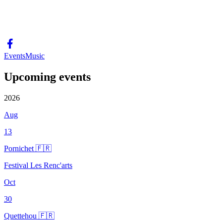
Events
Music
Upcoming events
2026
Aug
13
Pornichet 🇫🇷
Festival Les Renc'arts
Oct
30
Quettehou 🇫🇷